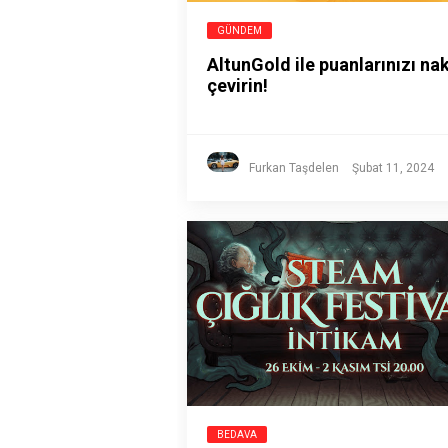
GÜNDEM
AltunGold ile puanlarınızı nak
çevirin!
Furkan Taşdelen
Şubat 11, 2024
BEDAVA