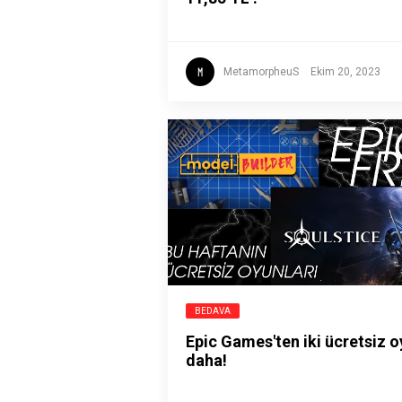
MetamorpheuS
Ekim 20, 2023
BEDAVA
Epic Games'ten iki ücretsiz 
daha!