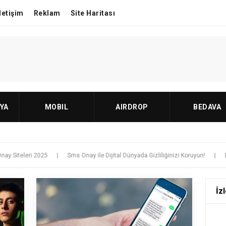
İletişim
Reklam
Site Haritası
YA
MOBIL
AIRDROP
BEDAVA
ri 2025
|
Sms Onay ile Dijital Dünyada Gizliliğinizi Koruyun!
|
Bedava Sın
İzl