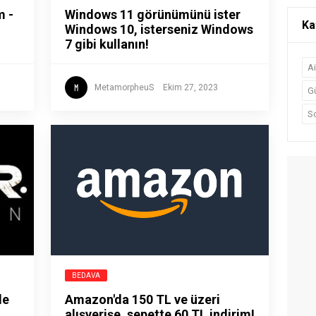
m -
Windows 11 görünümünü ister
Ka
Windows 10, isterseniz Windows
7 gibi kullanın!
A
MetamorpheuS
Ekim 27, 2023
G
S
BEDAVA
de
Amazon'da 150 TL ve üzeri
alışverişe, sepette 60 TL indirim!