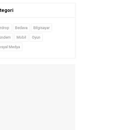
tegori
irdrop
Bedava
Bilgisayar
ündem
Mobil
Oyun
osyal Medya