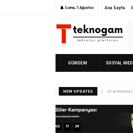
Ana Sayfa
Cuma, 7 Ağustos
GÜNDEM
SOSYAL MED
NEW UPDATES
CoinTR 1000₺ Airdrop
|
En İyi Numara Onay Sitele