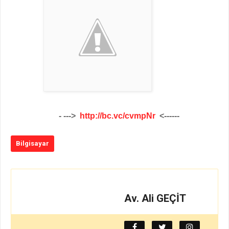
- --->
http://bc.vc/cvmpNr
<------
Bilgisayar
Av. Ali GEÇİT