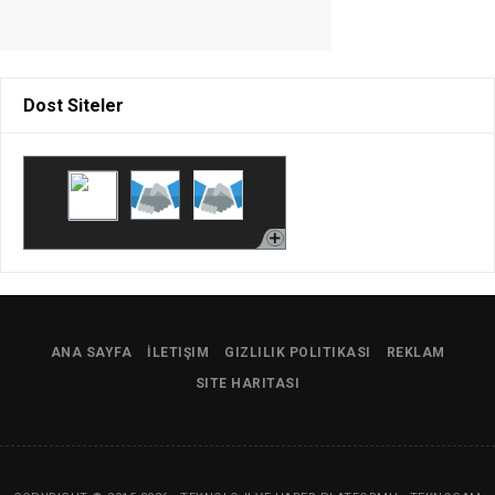
Dost Siteler
ANA SAYFA
İLETIŞIM
GIZLILIK POLITIKASI
REKLAM
SITE HARITASI