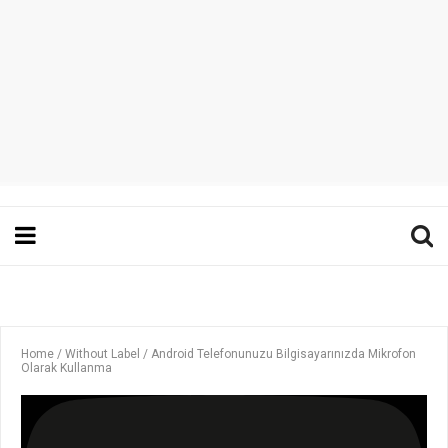
Home
/
Without Label
/
Android Telefonunuzu Bilgisayarınızda Mikrofon
Olarak Kullanma