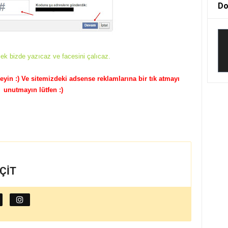
Do
icek bizde yazıcaz ve facesini çalıcaz.
yin :) Ve sitemizdeki adsense reklamlarına bir tık atmayı
unutmayın lütfen :)
EÇİT