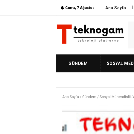
Ana Sayfa
Cuma, 7 Ağustos
GÜNDEM
SOSYAL MED
Ana Sayfa
/
Gündem
/
Sosyal Mühendislik