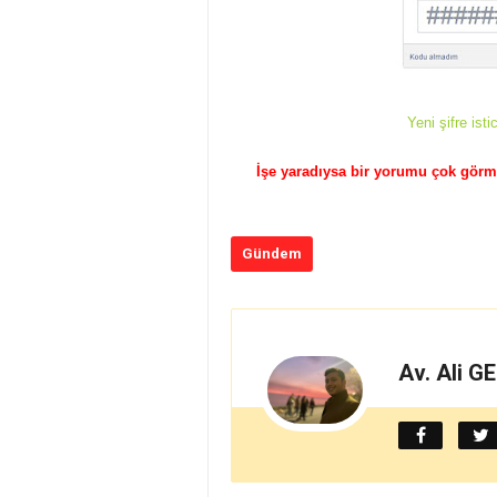
Yeni şifre ist
İşe yaradıysa bir yorumu çok görme
Gündem
Av. Ali G