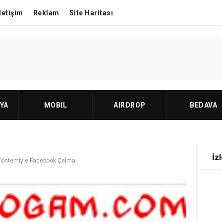
İletişim
Reklam
Site Haritası
YA
MOBIL
AIRDROP
BEDAVA
İzl
 Yöntemiyle Facebook Çalma