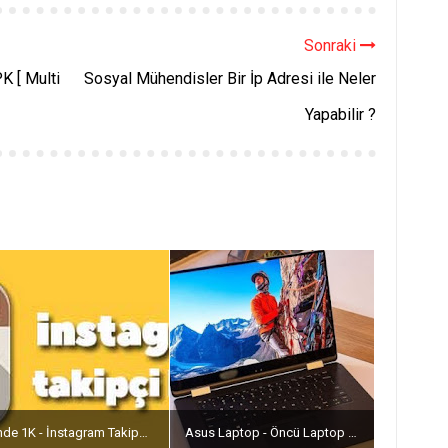
Sonraki
K [ Multi
Sosyal Mühendisler Bir İp Adresi ile Neler
Yapabilir ?
Günde 1K - İnstagram Takipçi Kasma
Asus Laptop - Öncü Laptop Markası