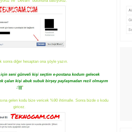
ıyoruz ve "Devam" butonuna basıyoruz.
A
G
S
k sonra diğer hesaptan ona şöyle yazın.
 için seni günveli kişi seçtim e-postana kodum gelecek
k çalan kişi abuk subuk birşey paylaşmadan rezil olmayım
:'(((
"
ına gelen kodu bize vericek %90 ihtimalle. Sonra bizde o kodu
giricez.