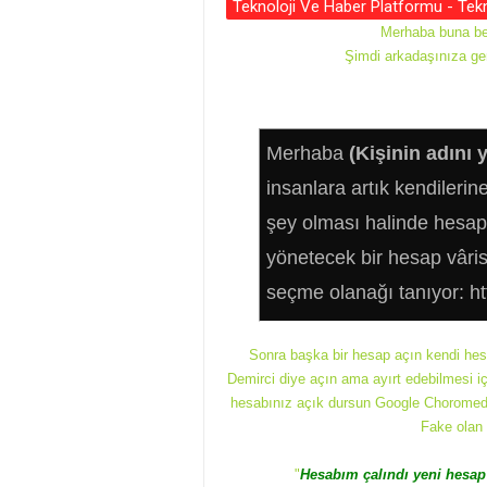
Teknoloji Ve Haber Platformu - Te
Merhaba buna be
Şimdi arkadaşınıza ge
Merhaba 
(Kişinin adını 
insanlara artık kendilerine 
şey olması halinde hesapl
yönetecek bir hesap vârisi
seçme olanağı tanıyor: 
h
Sonra başka bir hesap açın kendi hesa
Beni iyi tanıdığın ve sana

Demirci diye açın ama ayırt edebilmesi i
güvendiğim için seni seçti
hesabınız açık dursun Google Choromede
Fake olan
Bunun hakkında konuşma
istersen lütfen bana haber
"
Hesabım çalındı yeni hesap