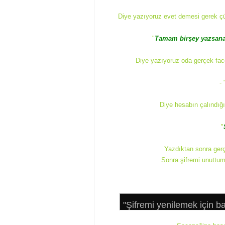
Diye yazıyoruz evet demesi gerek çü
"
Tamam birşey yazsana 
Diye yazıyoruz oda gerçek fa
- 
Diye hesabın çalındığı
"
Yazdıktan sonra ger
Sonra şifremi unuttuma
"Şifremi yenilemek için b