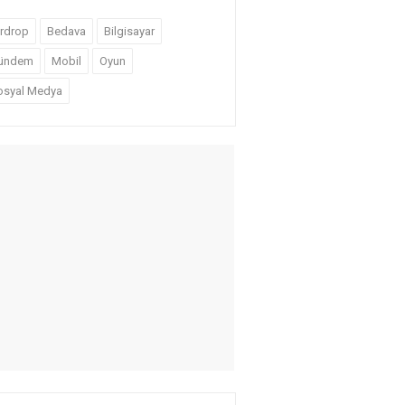
irdrop
Bedava
Bilgisayar
ündem
Mobil
Oyun
osyal Medya