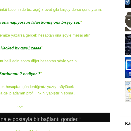
nkü facemizde biz açığız evet gibi birşey derse şunu yazın.
ona napıyorsun falan konuş ona birşey sor.
"
cemize yazarsa gerçek hesaptan ona şöyle mesaj atın.
"
Hacked by qwe1 zaaaa
"
nı belli edin sonra diğer hesaptan şöyle yazın.
Sordunmu ? nediyor ?
"
çek hesaptan gönderdiğimiz yazıyı söylücek.
 gelip adamın profil linkini yapıştırın sonra .
Kod:
ana e-postayla bir bağlantı gönder."
Ka