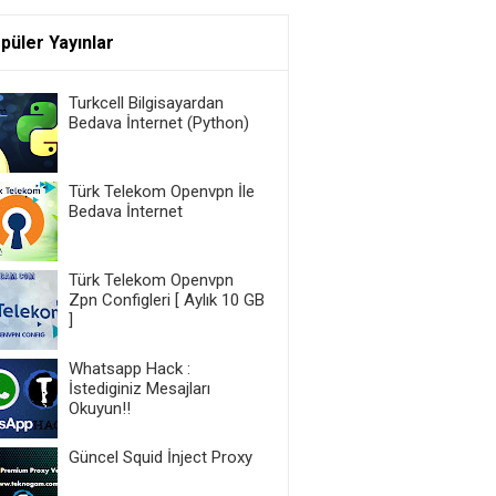
püler Yayınlar
Turkcell Bilgisayardan
Bedava İnternet (Python)
Türk Telekom Openvpn İle
Bedava İnternet
Türk Telekom Openvpn
Zpn Configleri [ Aylık 10 GB
]
Whatsapp Hack :
İstediginiz Mesajları
Okuyun!!
Güncel Squid İnject Proxy