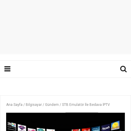
Ana Sayfa
/
Bilgisayar
/
Gündem
/
STB Emulatör İle Bedava İPTV