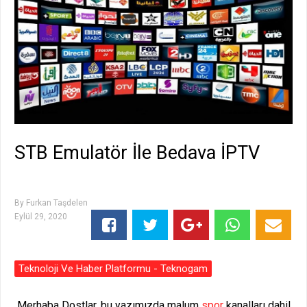
STB Emulatör İle Bedava İPTV
By
Furkan Taşdelen
Eylül 29, 2020
Teknoloji Ve Haber Platformu - Teknogam
Merhaba Dostlar, bu yazımızda malum
spor
kanalları dahil