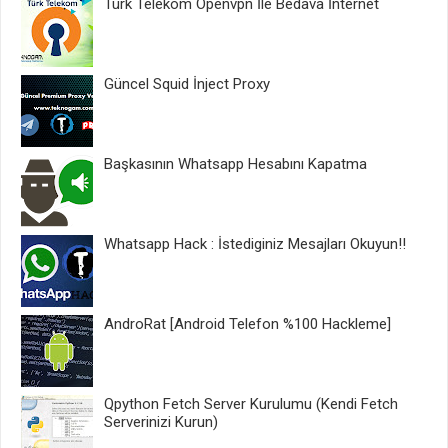
Türk Telekom Openvpn İle Bedava İnternet
Güncel Squid İnject Proxy
Başkasının Whatsapp Hesabını Kapatma
Whatsapp Hack : İstediginiz Mesajları Okuyun!!
AndroRat [Android Telefon %100 Hackleme]
Qpython Fetch Server Kurulumu (Kendi Fetch
Serverinizi Kurun)