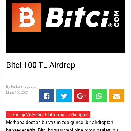
Bitci 100 TL Airdrop
By
Furkan Taşdelen
Ekim 15, 2021
Teknoloji Ve Haber Platformu - Teknogam
Merhaba dostlar, bu yazımızda güncel bir airdroptan
bahsedeceğiz. Bitci borsası yeni bir airdrop başlattı bu